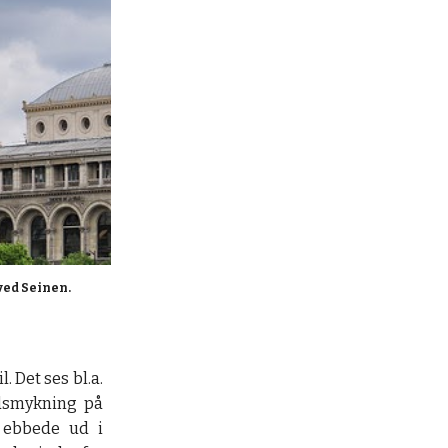
ved Seinen.
. Det ses bl.a.
dsmykning på
l ebbede ud i