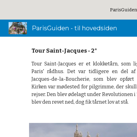
ParisGuiden
Sk
ParisGuiden - til hovedsiden
Tour Saint-Jacques - 2*
Tour Saint-Jacques er et klokketårn, som l
Paris' rådhus. Det var tidligere en del af
Jacques-de-la-Boucherie, som blev opført i
Kirken var mødested for pilgrimme, der skul
rejser. Den blev ødelagt under Revolutionen i 1
blev den revet ned, dog fik tårnet lov at stå.