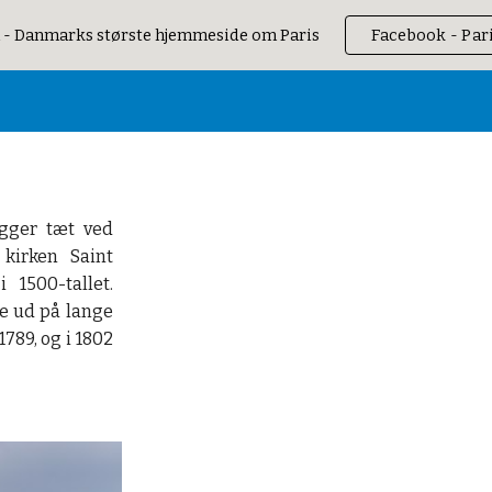
 - Danmarks største hjemmeside om Paris
Facebook - Par
ip to main content
Skip to navigat
igger tæt ved
 kirken Saint
 1500-tallet.
le ud på lange
789, og i 1802