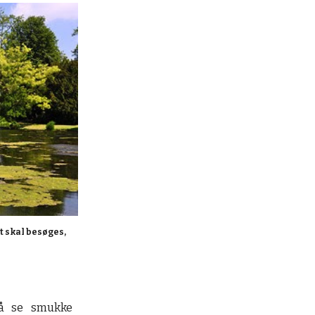
 skal besøges, 
så se smukke