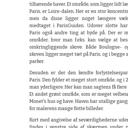
tilhørende haver. Et område, som ligger lidt l
Paris, er Loire-dalen. Her er en stor koncentra
men da disse ligger noget længere væk
medtaget i ParisGuiden. Udover slotte ha
Paris også andre ting at byde på. Der er
områder, hvor man f.eks. kan vælge at be
omkringliggende skove. Både Boulogne- o
skoven ligger meget tæt på Paris, og i begge s
parker.
Desuden er der den kendte forlystelsespa
Paris. Den fylder et meget stort område, og i
man yderligere. Her kan man sagtens få flere d
Et andet grønt område, som er meget velbesø
Monet's hus og have. Haven har utallige gan
for malerens mange flotte billeder.
Kort med angivelse af seværdighederne uden
findes i venstre side af skærmen under p