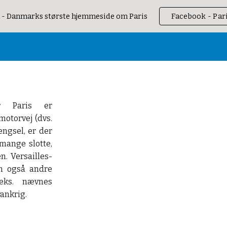
 - Danmarks største hjemmeside om Paris
Facebook - Par
ip to main content
Skip to navigat
or Paris er
motorvej (dvs.
ængsel, er der
 mange slotte,
n. Versailles-
en også andre
eks. nævnes
rankrig.