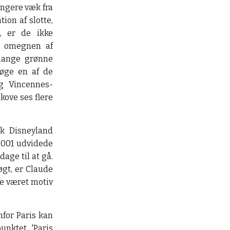
ængere væk fra
tion af slotte,
, er de ikke
r omegnen af
 mange grønne
søge en af de
g Vincennes-
kove ses flere
rk Disneyland
 2001 udvidede
age til at gå.
gt, er Claude
ge været motiv
for Paris kan
unktet 'Paris