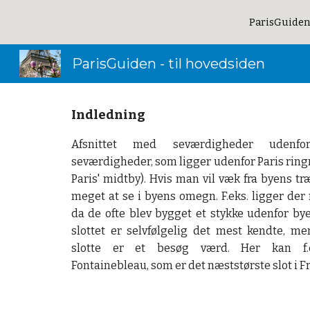
ParisGuiden
Sk
ParisGuiden - til hovedsiden
Indledning
Afsnittet med seværdigheder udenf
seværdigheder, som ligger udenfor Paris ring
Paris' midtby). Hvis man vil væk fra byens tr
meget at se i byens omegn. F.eks. ligger der
da de ofte blev bygget et stykke udenfor bye
slottet er selvfølgelig det mest kendte, m
slotte er et besøg værd. Her kan f.
Fontainebleau, som er det næststørste slot i F