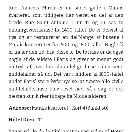
Rue Francois Miron er en snoet gade i Marais
kvarteret, som tidligere har været en del af den
brede Rue Saint-Antoine. I nr. 11 og 13 ses to
bindingsværkshuse fra 1400-tallet. De er delvist af
træ og er restaureret en del.Mange af husene i
Marais kvarteret er fra 1500- og 1600-tallet. Nogle få
er fra før den tid, bl.a. disse to. De to huse er da også
nogle af de ældste i Paris og giver et meget godt
indtryk af, hvordan almindelige huse i den sene
middelalder så ud
.
Det var i midten af 1800-tallet
under Paris' store byfornyelse, at næste alle civile
middelalderhuse blev revet ned, så i dag er der
næsten kun kirker tilbage fra Middelalderen.
Adresse: 
Marais kvarteret - Kort 4 (Punkt 50)
Hôtel Dieu
-
1*
ligger på Île de la Cité næsten ved siden af Notre