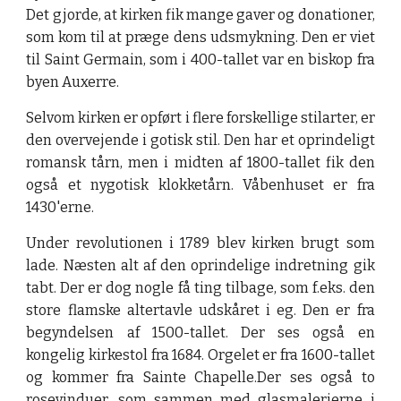
Det gjorde, at kirken fik mange gaver og donationer,
som kom til at præge dens udsmykning. Den er viet
til Saint Germain, som i 400-tallet var en biskop fra
byen Auxerre.
Selvom kirken er opført i flere forskellige stilarter, er
den overvejende i gotisk stil. Den har et oprindeligt
romansk tårn, men i midten af 1800-tallet fik den
også et nygotisk klokketårn. Våbenhuset er fra
1430'erne.
Under revolutionen i 1789 blev kirken brugt som
lade. Næsten alt af den oprindelige indretning gik
tabt. Der er dog nogle få ting tilbage, som f.eks. den
store flamske altertavle udskåret i eg. Den er fra
begyndelsen af 1500-tallet. Der ses også en
kongelig kirkestol fra 1684. Orgelet er fra 1600-tallet
og kommer fra Sainte Chapelle.Der ses også to
rosevinduer, som sammen med glasmalerierne i