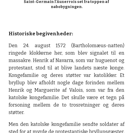
Saint-Germain l'Auxerrois set fra toppen af 
nabobygningen.
Historiske begivenheder: 
Den 24. august 1572 (Bartholomæus-natten)
ringede klokkerne her, som blev signalet til en
massakre. Henrik af Navarra, som var huguenot og
protestant, stod til at blive landets næste konge.
Kongefamilie og deres støtter var katolikker. Et
bryllup blev afholdt nogle dage forinden mellem
Henrik og Marguerite af Valois, som var fra den
katolske kongefamilie. Det skulle være et tegn på
forsoning mellem de to trosretninger og deres
støtter.
Men den katolske kongefamilie sendte soldater af
sted for at myrde de protestantiske bryllupsgæster,