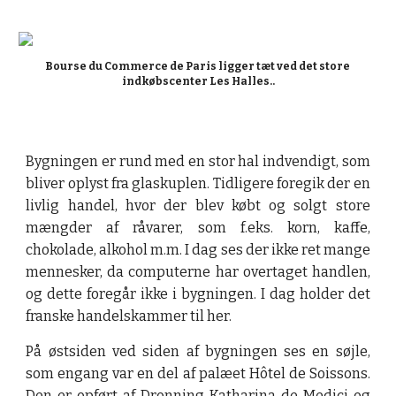
Bourse du Commerce de Paris ligger tæt ved det store 
indkøbscenter Les Halles..
Bygningen er rund med en stor hal indvendigt, som
bliver oplyst fra glaskuplen. Tidligere foregik der en
livlig handel, hvor der blev købt og solgt store
mængder af råvarer, som f.eks. korn, kaffe,
chokolade, alkohol m.m. I dag ses der ikke ret mange
mennesker, da computerne har overtaget handlen,
og dette foregår ikke i bygningen. I dag holder det
franske handelskammer til her.
På østsiden ved siden af bygningen ses en søjle,
som engang var en del af palæet Hôtel de Soissons.
Den er opført af Dronning Katharina de Medici og