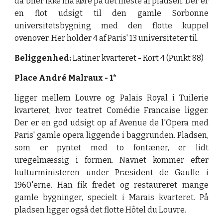
da biler ikke må køre på det meste af pladsen. Der er
en flot udsigt til den gamle Sorbonne
universitetsbygning med den flotte kuppel
ovenover. Her holder 4 af Paris' 13 universiteter til.
Beliggenhed:
Latiner kvarteret - Kort 4 (Punkt 88)
Place André Malraux - 1*
ligger mellem Louvre og Palais Royal i Tuilerie
kvarteret, hvor teatret Comédie Francaise ligger.
Der er en god udsigt op af Avenue de l'Opera med
Paris' gamle opera liggende i baggrunden. Pladsen,
som er pyntet med to fontæner, er lidt
uregelmæssig i formen. Navnet kommer efter
kulturministeren under Præsident de Gaulle i
1960'erne. Han fik fredet og restaureret mange
gamle bygninger, specielt i Marais kvarteret. På
pladsen ligger også det flotte Hôtel du Louvre.