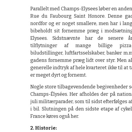
Parallelt med Champs-Elysees løber en anden
Rue du Faubourg Saint Honore. Denne gade
nordfor og er noget smallere, men har i lan
bibeholdt sit fornemme præg i modsætning
Elysees. Sidstnævnte har de senere år
tilflytninger af mange billige pizza-r
biludstillinger, luftfartsselskaber, banker m.
gadens fornemme præg lidt over styr. Men al
generelle indtryk af hele kvarteret ikke til at ta
er meget dyrt og fornemt.
Nogle store tilbagevendende begivenheder se
Champs-Élysées. Her afholdes der på nationa
juli militærparader, som til sidst efterfølges 
i bil. Slutningen på den sidste etape af cyke
France køres også her.
2. Historie: