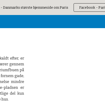
 - Danmarks største hjemmeside om Paris
Facebook - Par
ip to main content
Skip to navigat
ldt efter, er
kærer gennem
 Triumfbuen på
t fornem gade,
anelse mindre
e-pladsen er
tlige del kun
e hus.