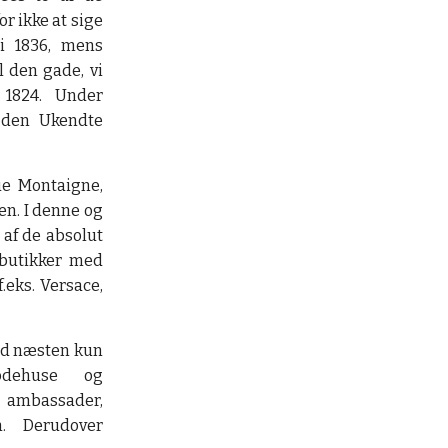
r ikke at sige
i 1836, mens
l den gade, vi
 1824. Under
 den Ukendte
ue Montaigne,
en. I denne og
af de absolut
butikker med
.eks. Versace,
ed næsten kun
odehuse og
ambassader,
n. Derudover