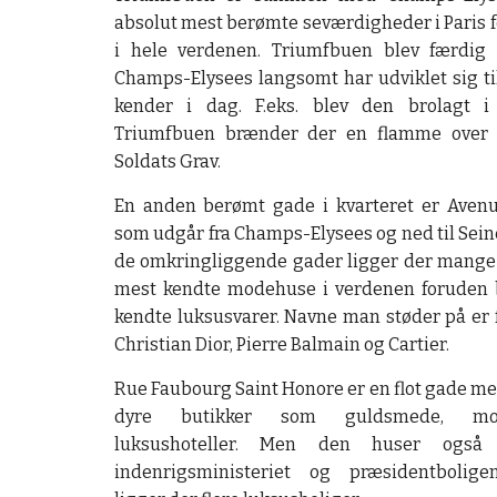
absolut mest berømte seværdigheder i Paris fo
i hele verdenen. Triumfbuen blev færdig 
Champs-Elysees langsomt har udviklet sig ti
kender i dag. F.eks. blev den brolagt i
Triumfbuen brænder der en flamme over
Soldats Grav.
En anden berømt gade i kvarteret er Aven
som udgår fra Champs-Elysees og ned til Sein
de omkringliggende gader ligger der mange 
mest kendte modehuse i verdenen foruden 
kendte luksusvarer. Navne man støder på er f
Christian Dior, Pierre Balmain og Cartier.
Rue Faubourg Saint Honore er en flot gade m
dyre butikker som guldsmede, m
luksushoteller. Men den huser også 
indenrigsministeriet og præsidentbolige