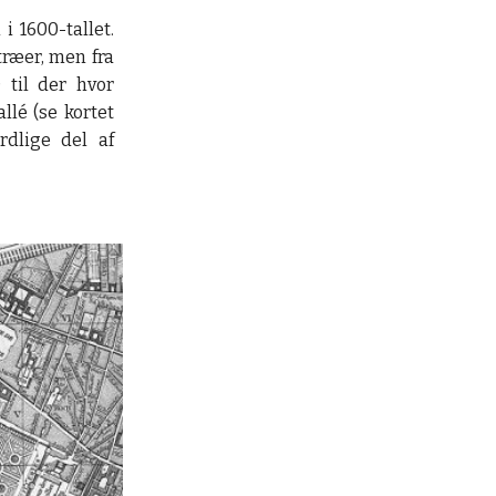
i 1600-tallet.
træer, men fra
 til der hvor
llé (se kortet
rdlige del af