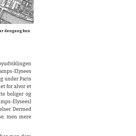
ar dengang kun 
 byudviklingen
Champs-Elysees
g under Paris
t for alvor et
tte boliger og
amps-Elysees)
telser. Dermed
lse, men mere