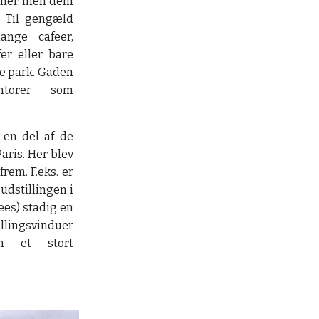
r her, men dem
. Til gengæld
nge cafeer,
fer eller bare
de park. Gaden
torer som
en del af de
aris. Her blev
frem. F.eks. er
udstillingen i
ees) stadig en
illingsvinduer
n et stort