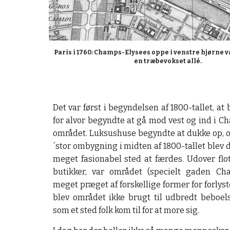
Paris i 1760: Champs-Elysees oppe i venstre hjørne v
en træbevokset allé.
Det var først i begyndelsen af 1800-tallet, at
for alvor begyndte at gå mod vest og ind i 
området. Luksushuse begyndte at dukke op, o
´stor ombygning i midten af 1800-tallet blev de
meget fasionabel sted at færdes. Udover flo
butikker, var området (specielt gaden Ch
meget præget af forskellige former for forlys
blev området ikke brugt til udbredt beboe
som et sted folk kom til for at more sig.