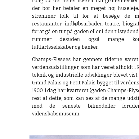
I dag bor der heller ikke så mange menneske
der bor her betaler en meget høj huseleje
strømmer folk til for at besøge de ma
restauranter, indkøbsarkader, teatre, biogra
for at gå en tur på gaden eller i den tilstøden
rummer desuden også mange kon
luftfartsselskaber og banker.
Champs-Elysees har gennem tiderne været 
verdensudstillinger, som har været afholdt i P
teknik og industrielle udviklinger blevet vist 
Grand Palais og Petit Palais bygget til verdens
1900. I dag har kvarteret (gaden Champs-Elys
rest af dette, som kan ses af de mange udst
med de seneste bilmodeller forude
videnskabsmuseum.