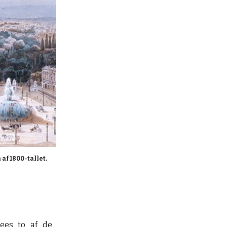
af 1800-tallet.
es to af de