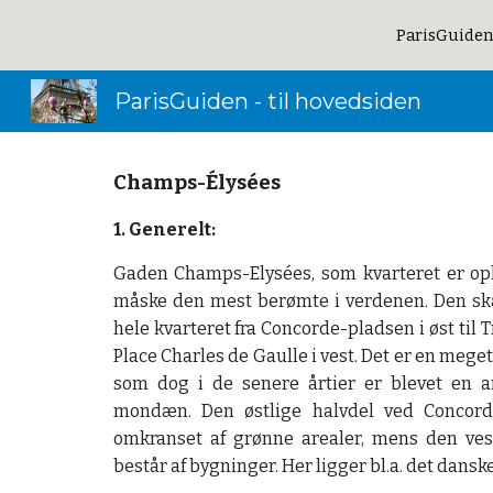
ParisGuiden
Sk
ParisGuiden - til hovedsiden
Champs-Élysées
1. Generelt:
Gaden Champs-Elysées, som kvarteret er opka
måske den mest berømte i verdenen. Den s
hele kvarteret fra Concorde-pladsen i øst til
Place Charles de Gaulle i vest. Det er en mege
som dog i de senere årtier er blevet en 
mondæn. Den østlige halvdel ved Concord
omkranset af grønne arealer, mens den ves
består af bygninger. Her ligger bl.a. det dansk