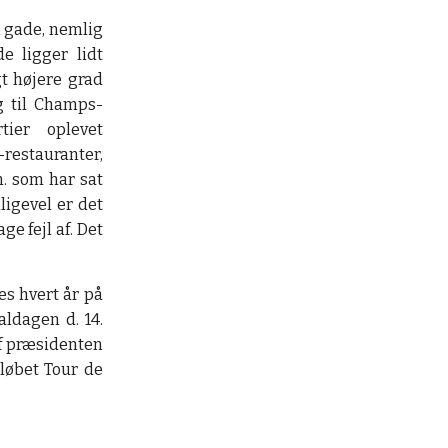
 gade, nemlig
 ligger lidt
gt højere grad
 til Champs-
tier oplevet
estauranter,
m. som har sat
ligevel er det
ge fejl af. Det
s hvert år på
ldagen d. 14.
af præsidenten
lløbet Tour de